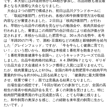
です。本大会には25道府県から44校が参加し、出品頭数も過去最
多となる大規模な大会となりました。
大会は２つの部門で構成され、初日は品川グランドホールに
て、「取組評価部門」が行われ、各校の和牛飼養管理方法や取組
内容などが審査されました。２日目は「枝肉評価部門」が行わ
れ、早朝から出品牛の枝肉を見ながらの勉強会や、枝肉共励会が
行われました。審査はこの両部門の合計得点により総合評価が決
定されます。本校から出品した肥育牛は、30ヵ月の去勢牛、名号
は「羊蹄20の71号」で、酒粕･豆腐粕などの粕類と穀物飼料を給与
した「グレインフェッド」ですが、「牛を牛らしく健康に育てた
い！」という想いから、粗飼料は本校産１番乾草を飽食させた
「１番乾草飽食健康牛を全国へ」というキャッチフレーズで出品
しました。出品牛枝肉格付結果は、Ａ４.BMS№７となり、ギリギ
リ出品大会２大会連続Ａ５ランク獲得と入賞には至りませんでし
たが、枝肉重量はなんと613㎏、全国の和牛去勢肥育牛の枝肉平均
重量約510㎏を約100㎏上回る結果となり、「健康的に最大限増体
させ、枝重で稼ぐ！」面では意義ある結果となりました。
出場生徒の感想です。｢今回が初めての参加でしたが、全国の高
校生の発表や枝肉品評会を見て、多くの刺激を受けました。特に
枝肉部門最優秀賞の牛は完成度が高く、とても印象に残りまし
た。和牛飼育の奥深さを感じ、この経験を来年度の飼育に生かし
たいです。｣