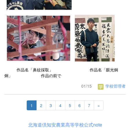
作品名「鼻紋採取」 作品名「眼光炯
炯」 作品の前で
01/15
学校管理者
1
2
3
4
5
6
7
»
北海道倶知安農業高等学校公式note