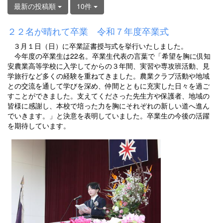
最新の投稿順
10件
２２名が晴れて卒業 令和７年度卒業式
３月１日（日）に卒業証書授与式を挙行いたしました。
今年度の卒業生は22名。卒業生代表の言葉で「希望を胸に倶知
安農業高等学校に入学してからの３年間、実習や専攻班活動、見
学旅行など多くの経験を重ねてきました。農業クラブ活動や地域
との交流を通して学びを深め、仲間とともに充実した日々を過ご
すことができました。支えてくださった先生方や保護者、地域の
皆様に感謝し、本校で培った力を胸にそれぞれの新しい道へ進ん
でいきます。」と決意を表明していました。卒業生の今後の活躍
を期待しています。