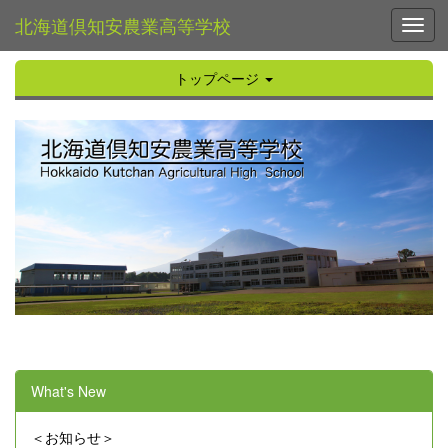
北海道倶知安農業高等学校
Toggl
トップページ
What's New
＜お知らせ＞